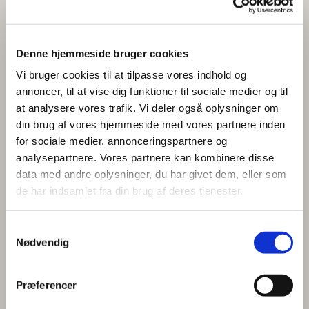
budskab har at sige til mennesker, som sørger og
savner.
Ved en begravelse eller bisættelse kaster præsten
Denne hjemmeside bruger cookies
jord på kisten og beder en bøn, hvor vi takker Gud
Vi bruger cookies til at tilpasse vores indhold og
for det håb, mennesket har fået gennem Jesus´
annoncer, til at vise dig funktioner til sociale medier og til
opstandelse fra de døde. Den samme bøn bliver
at analysere vores trafik. Vi deler også oplysninger om
bedt før dåben. På den måde begynder og slutter et
din brug af vores hjemmeside med vores partnere inden
kristent menneskes liv på jorden med tak.
for sociale medier, annonceringspartnere og
analysepartnere. Vores partnere kan kombinere disse
Salmer, bøn og tale
data med andre oplysninger, du har givet dem, eller som
de har indsamlet fra din brug af deres tjenester.
Salmerne ved en begravelse giver os billeder på
opstandelse og evigt liv. Bønnerne sætter ord på
sorg, savn og på håbet om, at vore døde er hos Gud.
S
Nødvendig
Præstens tale kan være både personlig og
a
forkyndende. Den personlige del kan handle om det
m
liv, vi har levet med den døde. Hvad vi som
t
Præferencer
pårørende fik gennem afdøde og nu har mistet.
y
Forkyndelsen kan handle om opstandelseshåbet og