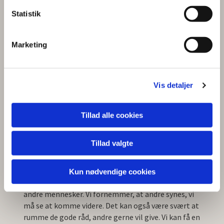
k
Guds løfte om at være med os både i livet og i døden.
k
Statistik
e
Begravelse eller bisættelse?
v
Marketing
a
En begravelse i kirken afsluttes med at kisten
l
sænkes i jorden på kirkegården, mens
g
en bisættelse afsluttes med, at kisten køres til
Vis detaljer
krematoriet, og senere ved nedsættelsen af urnen.
Tillad alle cookies
Sorgen er virkelig
Når vi har mistet en pårørende, kan der opstå en
Tillad valgte
indre tomhed. Alt det, der før gav mening, kan
miste sin betydning.
Kun nødvendige cookies
Flere oplever, at det er svært at gå ud og møde
andre mennesker. Vi fornemmer, at andre synes, vi
må se at komme videre. Det kan også være svært at
rumme de gode råd, andre gerne vil give. Vi kan få en