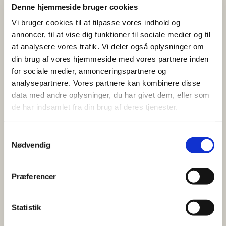
Denne hjemmeside bruger cookies
Vi bruger cookies til at tilpasse vores indhold og
annoncer, til at vise dig funktioner til sociale medier og til
2023
at analysere vores trafik. Vi deler også oplysninger om
din brug af vores hjemmeside med vores partnere inden
for sociale medier, annonceringspartnere og
analysepartnere. Vores partnere kan kombinere disse
data med andre oplysninger, du har givet dem, eller som
de har indsamlet fra din brug af deres tjenester.
S
Nødvendig
a
m
t
Præferencer
y
2022
k
k
Statistik
e