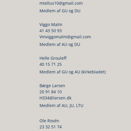
mtellus10@gmail.com
Medlem af GU og DU
Viggo Malm
41 43 50 93
Vmviggomalm@gmail.com
Medlem af AU og DU
Helle Grouleff
40 15 71 25
Medlem af GU og AU (kirkebladet)
Børge Larsen
20 91 84 10
H334@larsen.dk
Medlem af AU, JU, LTU
Ole Rosén
23 32 51 74