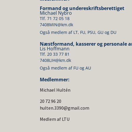
Formand og undereskriftsberettiget
Michael Nybro
Tlf. 71 72 05 18
7408MIN@km.dk
Også medlem af LT, FU, PSU, GU og DU
Næstformand, kasserer og personale a
Lis Hoffmann
Tlf. 20 33 77 81
7408LIH@km.dk
Også medlem af FU og AU
Medlemmer:
Michael Hultén
20 72 96 20
hulten.3390@gmail.com
Medlem af LTU