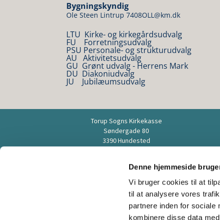
Bygningskyndig
Ole Steen Lintrup 7408OLL@km.dk
LTU Kirke- og kirkegårdsudvalg
FU Forretningsudvalg
PSU Personale- og strukturudvalg
AU Aktivitetsudvalg
GU Grønt udvalg - Herrens Mark
DU Diakoniudvalg
JU Jubilæumsudvalg
Torup Sogns Kirkekasse
Søndergade 80
3390 Hundested
Tlf. 47 93 90 91
www.torupsogn.dk
Denne hjemmeside bruger
cvr. 58004618
Vi bruger cookies til at til
til at analysere vores tra
partnere inden for sociale
kombinere disse data med a