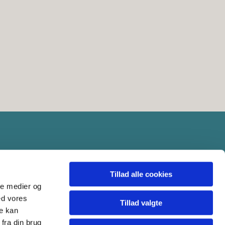
Tillad alle cookies
ale medier og
ed vores
Tillad valgte
re kan
fra din brug