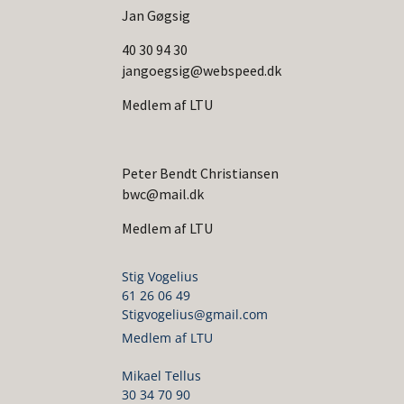
Jan Gøgsig
40 30 94 30
jangoegsig@webspeed.dk
Medlem af LTU
Peter Bendt Christiansen
bwc@mail.dk
Medlem af LTU
Stig Vogelius
61 26 06 49
Stigvogelius@gmail.com
Medlem af LTU
Mikael Tellus
30 34 70 90