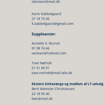
olerosen@mail.dk
Karin Kabbelgaard
27 18 75 06
K.kabbelgaard@gmail.com
Suppleanter:
Annette V. Mursal
91 98 74 66
vestean@hotmail.com
Tove Nørholt
51 51 90 91
tove.norholt@mail.tele.dk
Ekstern kirkeværge og medlem af LT-udvalg
Berit Wamsler Christiansen
22 18 95 40
bwc@mail.dk