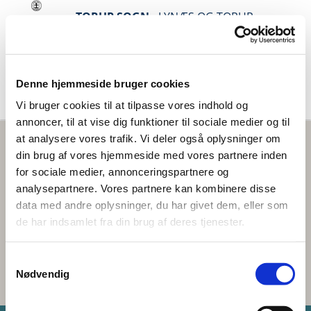
TORUP SOGN -
LYNÆS OG TORUP
KIRKEN VED HAVET OG
KIRKEN VED ØKO LANDSBYEN
Denne hjemmeside bruger cookies
Vi bruger cookies til at tilpasse vores indhold og
annoncer, til at vise dig funktioner til sociale medier og til
at analysere vores trafik. Vi deler også oplysninger om
Kirkebladet 2026
din brug af vores hjemmeside med vores partnere inden
for sociale medier, annonceringspartnere og
marts-april-maj
analysepartnere. Vores partnere kan kombinere disse
juni-juli-august
data med andre oplysninger, du har givet dem, eller som
de har indsamlet fra din brug af deres tjenester.
september-oktober-november
december-januar-februar
S
Nødvendig
a
m
t