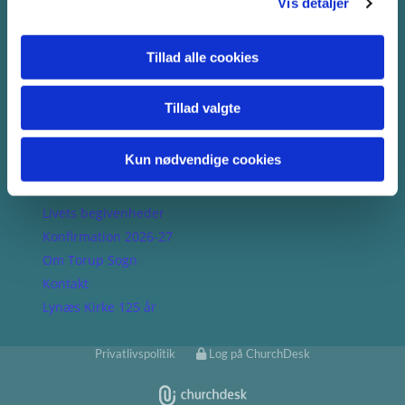
www.torupsogn.dk
Vis detaljer
cvr. 58004618
Tillad alle cookies
Tillad valgte
NAVIGATION:
Kun nødvendige cookies
Det sker i sognet
Aktiviteter
Livets begivenheder
Konfirmation 2026-27
Om Torup Sogn
Kontakt
Lynæs Kirke 125 år
Privatlivspolitik
Log på ChurchDesk