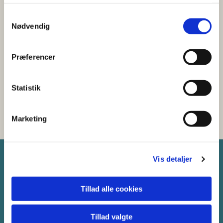
S
Nødvendig
a
m
t
Præferencer
y
k
k
Statistik
e
v
Marketing
a
l
g
Vis detaljer
Tillad alle cookies
Torup Sogns Kirkekasse
Søndergade 80
Tillad valgte