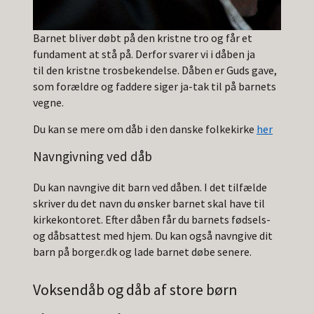
Barnet bliver døbt på den kristne tro og får et
fundament at stå på. Derfor svarer vi i dåben ja
til den kristne trosbekendelse. Dåben er Guds gave,
som forældre og faddere siger ja-tak til på barnets
vegne.
Du kan se mere om dåb i den danske folkekirke
her
Navngivning ved dåb
Du kan navngive dit barn ved dåben. I det tilfælde
skriver du det navn du ønsker barnet skal have til
kirkekontoret. Efter dåben får du barnets fødsels-
og dåbsattest med hjem. Du kan også navngive dit
barn på borger.dk og lade barnet døbe senere.
Voksendåb og dåb af store børn