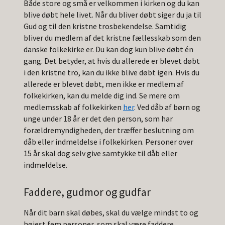
Både store og små er velkommen i kirken og du kan
blive døbt hele livet. Når du bliver døbt siger du ja til
Gud og til den kristne trosbekendelse. Samtidig
bliver du medlem af det kristne fællesskab som den
danske folkekirke er. Du kan dog kun blive døbt én
gang. Det betyder, at hvis du allerede er blevet døbt
i den kristne tro, kan du ikke blive døbt igen. Hvis du
allerede er blevet døbt, men ikke er medlem af
folkekirken, kan du melde dig ind. Se mere om
medlemsskab af folkekirken
her
. Ved dåb af børn og
unge under 18 år er det den person, som har
forældremyndigheden, der træffer beslutning om
dåb eller indmeldelse i folkekirken. Personer over
15 år skal dog selv give samtykke til dåb eller
indmeldelse.
Faddere, gudmor og gudfar
Når dit barn skal døbes, skal du vælge mindst to og
højest fem personer, som skal være faddere.