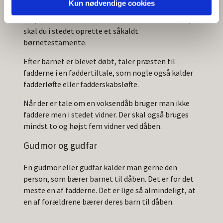
Kun nødvendige cookies
du er der eller ej. Hvis du vil lave en bindende aftale
om, hvem barnet skal bo hos i tilfælde af din død,
skal du i stedet oprette et såkaldt
børnetestamente.
Efter barnet er blevet døbt, taler præsten til
fadderne i en faddertiltale, som nogle også kalder
fadderløfte eller fadderskabsløfte.
Når der er tale om en voksendåb bruger man ikke
faddere men i stedet vidner. Der skal også bruges
mindst to og højst fem vidner ved dåben.
Gudmor og gudfar
En gudmor eller gudfar kalder man gerne den
person, som bærer barnet til dåben. Det er for det
meste en af fadderne. Det er lige så almindeligt, at
en af forældrene bærer deres barn til dåben.