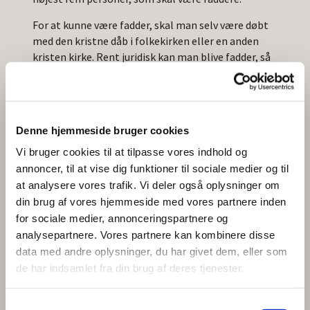
For at kunne være fadder, skal man selv være døbt
med den kristne dåb i folkekirken eller en anden
kristen kirke. Rent juridisk kan man blive fadder, så
længe man er døbt, selvom man har meldt sig ud af
folkekirken eller er døbt i en anden kristen kirke.
For at blive fadder skal man være konfirmeret eller
være nået konfirmationsalderen, jf. 'Anordning om
Denne hjemmeside bruger cookies
dåb i folkekirken'.
Vi bruger cookies til at tilpasse vores indhold og
annoncer, til at vise dig funktioner til sociale medier og til
Faddere kan være familiemedlemmer eller venner.
at analysere vores trafik. Vi deler også oplysninger om
De fleste oplever det som en stor ære og
din brug af vores hjemmeside med vores partnere inden
tillidserklæring at blive bedt om at stå fadder. Det
for sociale medier, annonceringspartnere og
mest almindelige er at vælge faddere, som du har
analysepartnere. Vores partnere kan kombinere disse
tillid til, og som vil være en del af barnets liv i
data med andre oplysninger, du har givet dem, eller som
mange år.
de har indsamlet fra din brug af deres tjenester.
S